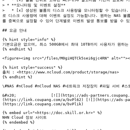
> * **모니터링 및 이벤트 설정**

>   * [x] 생성된 볼륨의 디스크 사용량을 모니터링할 수 있습니다
로 디스크 사용량에 대해 이벤트 설정도 가능합니다. 원하는 NAS 볼
를 중복으로 설정할 수 있어 단계별로 이벤트 발생 통보를 받을 수 있
## 요금 안내

{% hint style="info" %}

기본요금은 없으며, 최소 500GB에서 최대 10TB까지 사용자가 원하는
{% endhint %}

<figure><img src="/files/M0giHQTCk5sei6gjc4RN" alt="">
{% hint style="success" %}

출처 : <https://www.ncloud.com/product/storage/nas>

{% endhint %}

\#NAS #nCloud #nCloud NAS #네트워크 저장장치 #파일 서버 
&#x20;               [![](https://ads-partners.coupang.
(https://link.coupang.com/a/bvPl62) [![](https://ads-p
(https://link.coupang.com/a/bvPlik)

{% embed url="<https://doc.skill.or.kr>" %}

NHN Cloud 정보 사이트

{% endembed %}
