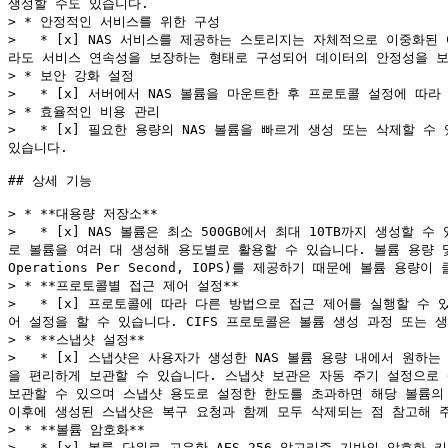
생성할 수도 있습니다.

> * 안정적인 서비스를 위한 구성

>   * [x] NAS 서비스를 제공하는 스토리지는 자체적으로 이중화된 
라도 서비스 연속성을 보장하는 형태로 구성되어 데이터의 안정성을 보
> * 보안 강화 설정

>   * [x] 서버에서 NAS 볼륨을 마운트한 후 프로토콜 설정에 따
> * 효율적인 비용 관리

>   * [x] 필요한 용량의 NAS 볼륨을 빠르게 생성 또는 삭제할
있습니다.

## 상세 기능

> * **대용량 저장소**

>   * [x] NAS 볼륨은 최소 500GB에서 최대 10TB까지 생
로 볼륨을 여러 대 생성해 용도별로 활용할 수 있습니다. 볼륨 용량 및
Operations Per Second, IOPS)를 제공하기 때문에 볼륨 용량이
> * **프로토콜별 접근 제어 설정**

>   * [x] 프로토콜에 따라 다른 방법으로 접근 제어를 실행할 수 
어 설정을 할 수 있습니다. CIFS 프로토콜은 볼륨 생성 과정 또는 
> * **스냅샷 설정**

>   * [x] 스냅샷은 사용자가 생성한 NAS 볼륨 용량 내에서 원
을 편리하게 보관할 수 있습니다. 스냅샷 보관은 자동 주기 설정으로 
보관할 수 있으며 스냅샷 용도로 설정한 한도를 초과하면 해당 볼륨의
이후에 생성된 스냅샷은 복구 요청과 함께 모두 삭제되는 점 참고해 주
> * **볼륨 암호화**

>   * [x] 볼륨 단위로 고유한 AES-256 알고리즘 기반의 암호화