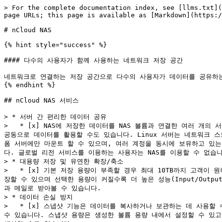
> For the complete documentation index, see [llms.txt](
page URLs; this page is available as [Markdown](https:/
# nCloud NAS

{% hint style="success" %}

#### 다수의 사용자가 함께 사용하는 네트워크 저장 공간

네트워크로 연결하는 저장 공간으로 다수의 사용자가 데이터를 공유하는
{% endhint %}

## nCloud NAS 서비스

> * 서버 간 편리한 데이터 공유

>   * [x] NAS에 저장한 데이터를 NAS 볼륨과 연결한 여러 
공동으로 데이터를 활용할 수도 있습니다. Linux 서버는 네트워크 스토
폼 서버에만 마운트 할 수 있으며, 여러 계정을 동시에 보유하고 있는 
다. 글로벌 리전 서비스를 이용하는 사용자는 NAS를 이용할 수 없습니
> * 대용량 저장 및 유연한 확장/축소

>   * [x] 기본 저장 용량이 부족할 경우 최대 10TB까지 고객
장할 수 있으며 선택한 용량이 커질수록 더 높은 성능(Input/Output 
과 메일로 받아볼 수 있습니다.

> * 데이터 손실 방지

>   * [x] 스냅샷 기능은 데이터를 복사하거나 보관하는 데 사용
수 있습니다. 스냅샷 용량은 생성한 볼륨 용량 내에서 설정할 수 있고