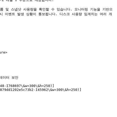
 볼륨 및 스냅샷 사용량을 확인할 수 있습니다. 모니터링 기능을 기반으
 시 이벤트 발생 상황이 통보됩니다. 디스크 사용량 임계치는 여러 개
re>

#데이터 보안

48-I768697\&w=300\&h=250)]
879dd1202e5c73b2-I45962\&w=300\&h=250)]